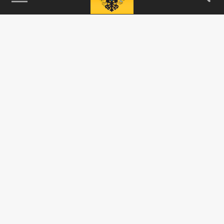
115093, г. Москва, переулок Партийный,
д.1, к.57, стр.3, эт.1, пом.I, ком.45