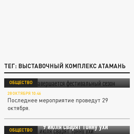
ТЕГ: ВЫСТАВОЧНЫЙ КОМПЛЕКС АТАМАНЬ
В "Атамани" завершается фестивальный
сезон
ОБЩЕСТВО
28 ОКТЯБРЯ 10:46
Последнее мероприятие проведут 29
октября.
В "Атамани" 9 июля сварят тонну ухи
ОБЩЕСТВО