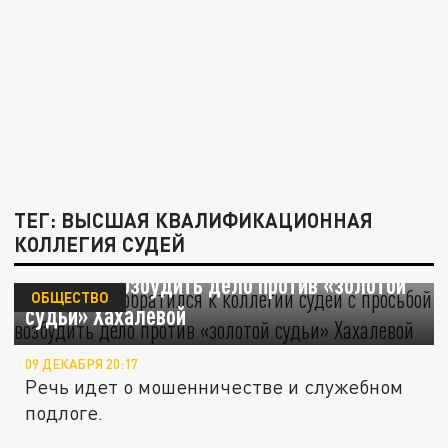
ТЕГ: ВЫСШАЯ КВАЛИФИКАЦИОННАЯ
КОЛЛЕГИЯ СУДЕЙ
Бастрыкин обратился к коллегии судей с
просьбой возбудить дело против «золотой
ОБЩЕСТВО
судьи» Хахалевой
09 ДЕКАБРЯ 20:17
Речь идет о мошенничестве и служебном
подлоге.