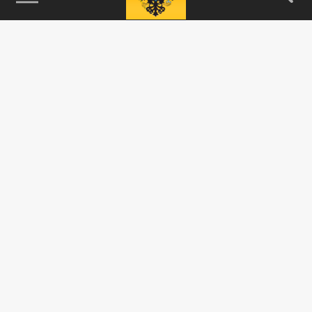
115093, г. Москва, переулок Партийный,
д.1, к.57, стр.3, эт.1, пом.I, ком.45