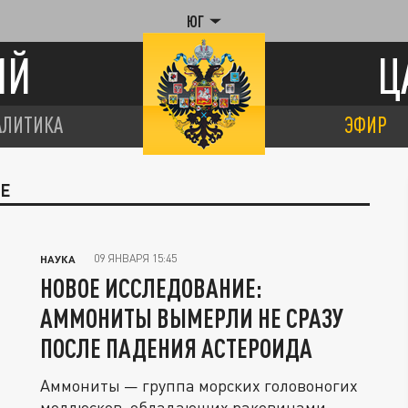
ЮГ
ИЙ
Ц
АЛИТИКА
ЭФИР
ИЕ
09 ЯНВАРЯ 15:45
НАУКА
НОВОЕ ИССЛЕДОВАНИЕ:
АММОНИТЫ ВЫМЕРЛИ НЕ СРАЗУ
ПОСЛЕ ПАДЕНИЯ АСТЕРОИДА
Аммониты — группа морских головоногих
моллюсков, обладающих раковинами.