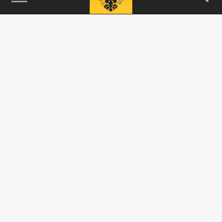
115093, г. Москва, переулок Партийный,
д.1, к.57, стр.3, эт.1, пом.I, ком.45