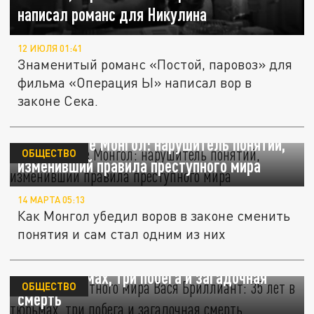
написал романс для Никулина
12 ИЮЛЯ 01:41
Знаменитый романс «Постой, паровоз» для
фильма «Операция Ы» написал вор в
законе Сека.
Вор в законе Монгол: нарушитель понятий,
ОБЩЕСТВО
изменивший правила преступного мира
14 МАРТА 05:13
Как Монгол убедил воров в законе сменить
понятия и сам стал одним из них
Легенда блатного мира Вася Бриллиант: 35
лет в тюрьмах, три побега и загадочная
ОБЩЕСТВО
смерть