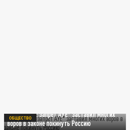
«Лента.ру»: запрет АУЕ* заставил многих
ОБЩЕСТВО
воров в законе покинуть Россию