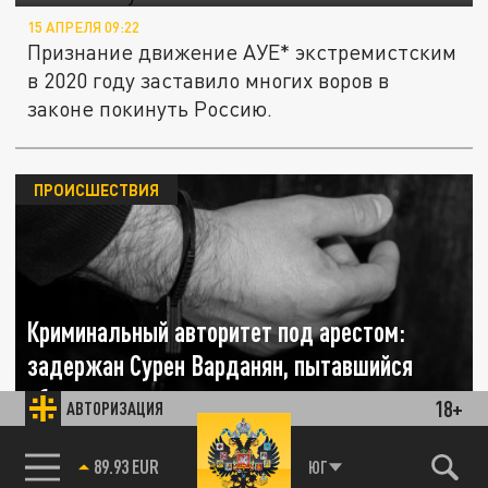
15 АПРЕЛЯ 09:22
Признание движение АУЕ* экстремистским
в 2020 году заставило многих воров в
законе покинуть Россию.
ПРОИСШЕСТВИЯ
Криминальный авторитет под арестом:
задержан Сурен Варданян, пытавшийся
сбежать из страны
18+
АВТОРИЗАЦИЯ
89.93 EUR
21 МАРТА 23:43
ЮГ
85.64 BRENT
Бывший смотрящий от воров в законе за