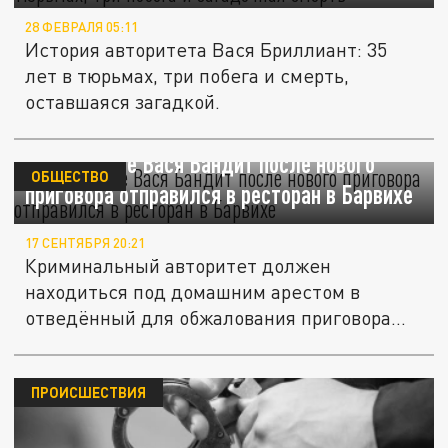
28 ФЕВРАЛЯ 05:11
История авторитета Вася Бриллиант: 35
лет в тюрьмах, три побега и смерть,
оставшаяся загадкой.
Вор в законе Вася Бандит после нового
ОБЩЕСТВО
приговора отправился в ресторан в Барвихе
17 СЕНТЯБРЯ 20:21
Криминальный авторитет должен
находиться под домашним арестом в
отведённый для обжалования приговора
период.
ПРОИСШЕСТВИЯ