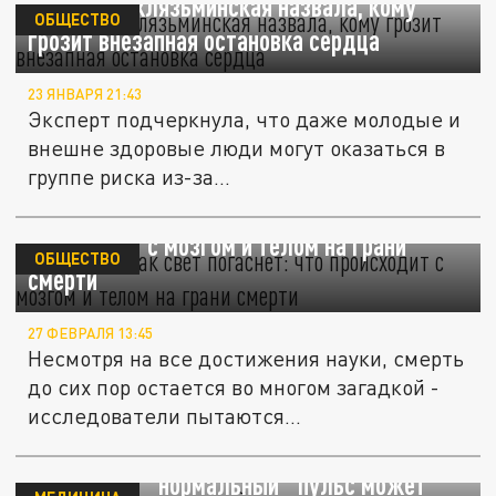
Генетик Заклязьминская назвала, кому
ОБЩЕСТВО
грозит внезапная остановка сердца
23 ЯНВАРЯ 21:43
Эксперт подчеркнула, что даже молодые и
внешне здоровые люди могут оказаться в
группе риска из-за...
Перед тем как свет погаснет: что
происходит с мозгом и телом на грани
ОБЩЕСТВО
смерти
27 ФЕВРАЛЯ 13:45
Несмотря на все достижения науки, смерть
до сих пор остается во многом загадкой -
исследователи пытаются...
Кардиолог: "нормальный" пульс может