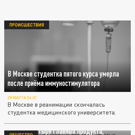
ПРОИСШЕСТВИЯ
В Москве студентка пятого курса умерла
после приёма иммуностимулятора
28 МАРТА 04:47
В Москве в реанимации скончалась
студентка медицинского университета.
Названы четыре главных продукта,
ОБЩЕСТВО