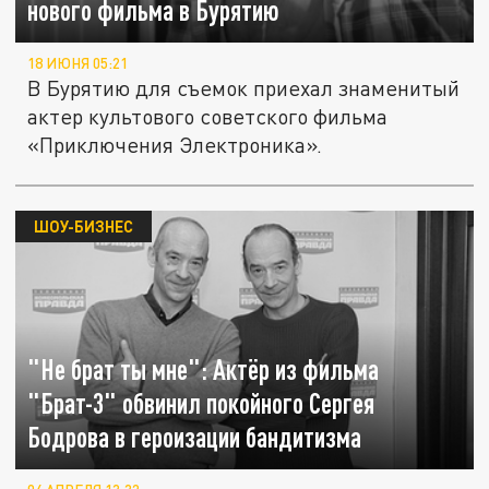
нового фильма в Бурятию
18 ИЮНЯ 05:21
В Бурятию для съемок приехал знаменитый
актер культового советского фильма
«Приключения Электроника».
ШОУ-БИЗНЕС
"Не брат ты мне": Актёр из фильма
"Брат-3" обвинил покойного Сергея
Бодрова в героизации бандитизма