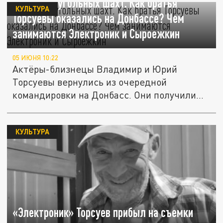
Генералы угольных шахт. Как братья
КУЛЬТУРА
Торсуевы оказались на Донбассе? Чем
занимаются Электроник и Сыроежкин
05 ИЮНЯ 10:22
Актёры-близнецы Владимир и Юрий
Торсуевы вернулись из очередной
командировки на Донбасс. Они получили
казачьи...
КУЛЬТУРА
«Электроник» Торсуев прибыл на съемки