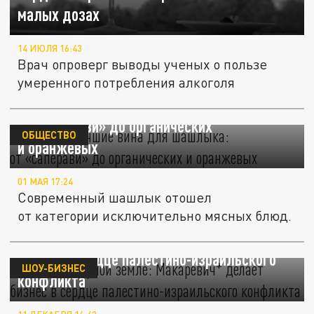
малых дозах
14 ИЮЛЯ 16:43
Врач опроверг выводы ученых о пользе
умеренного потребления алкоголя
Названы лучшие вина для шашлыка:
от «саперави» до органических
ОБЩЕСТВО
и оранжевых
01 МАЯ 17:24
Современный шашлык отошел
от категории исключительно мясных блюд.
Вино на спорной земле: Макаревич* делает
бизнес в сердце палестино-израильского
ШОУ-БИЗНЕС
конфликта