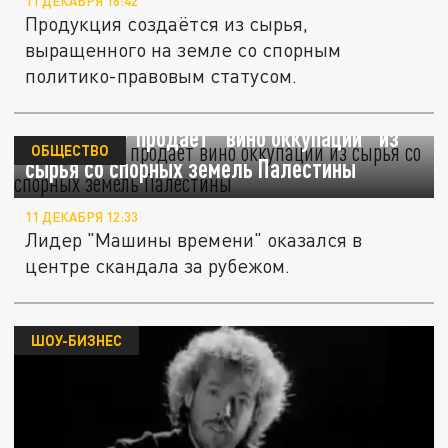
11 ДЕКАБРЯ 16:42
Продукция создаётся из сырья,
выращенного на земле со спорным
политико-правовым статусом.
Макаревич* продаёт "вино оккупации" из
ОБЩЕСТВО
сырья со спорных земель Палестины
11 ДЕКАБРЯ 12:33
Лидер "Машины времени" оказался в
центре скандала за рубежом.
ШОУ-БИЗНЕС