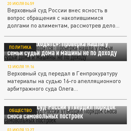
20 ИЮЛЯ 04:59
Верховный суд России внес ясность в
вопрос обращения с накопившимися
долгами по алиментам, рассмотрев дело...
Цифры не сходятся: Проверка нашла у
ПОЛИТИКА
семьи судьи дома и машины не по доходу
13 ИЮЛЯ 19:16
Верховный суд передал в Генпрокуратуру
материалы на судью 16‑го апелляционного
арбитражного суда Олега...
Верховный суд России утвердил порядок
ОБЩЕСТВО
сноса самовольных построек
03 ИЮЛЯ 13:27