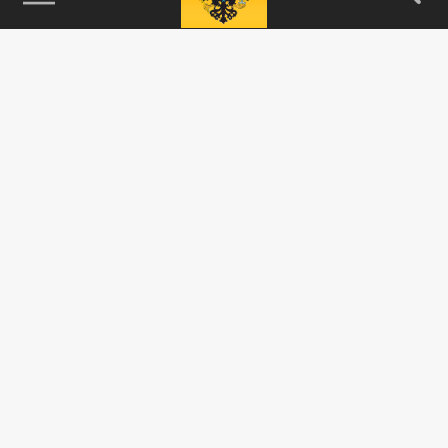
115093, г. Москва, переулок Партийный,
д.1, к.57, стр.3, эт.1, пом.I, ком.45