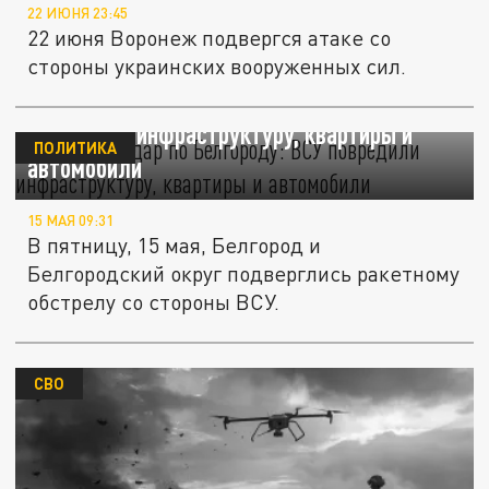
22 ИЮНЯ 23:45
22 июня Воронеж подвергся атаке со
стороны украинских вооруженных сил.
Ракетный удар по Белгороду: ВСУ
повредили инфраструктуру, квартиры и
ПОЛИТИКА
автомобили
15 МАЯ 09:31
В пятницу, 15 мая, Белгород и
Белгородский округ подверглись ракетному
обстрелу со стороны ВСУ.
СВО