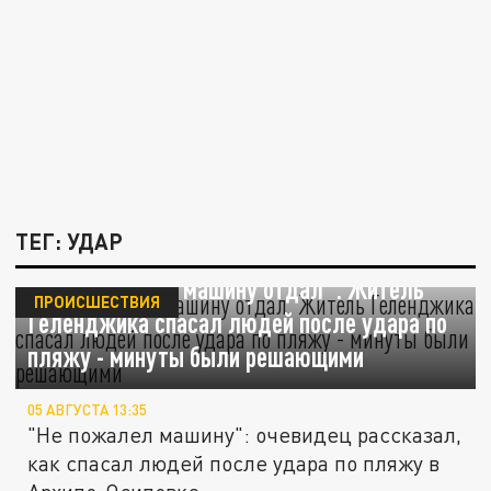
ТЕГ: УДАР
"Сам не мог, но машину отдал". Житель
ПРОИСШЕСТВИЯ
Геленджика спасал людей после удара по
пляжу - минуты были решающими
05 АВГУСТА 13:35
"Не пожалел машину": очевидец рассказал,
как спасал людей после удара по пляжу в