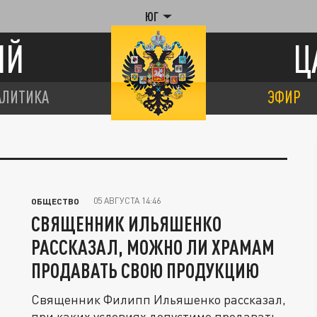
ЮГ
ИЙ
Ц
АЛИТИКА
ЭФИР
05 АВГУСТА 14:46
ОБЩЕСТВО
СВЯЩЕННИК ИЛЬЯШЕНКО
РАССКАЗАЛ, МОЖНО ЛИ ХРАМАМ
ПРОДАВАТЬ СВОЮ ПРОДУКЦИЮ
Священник Филипп Ильяшенко рассказал,
при каких условиях допустимо продавать