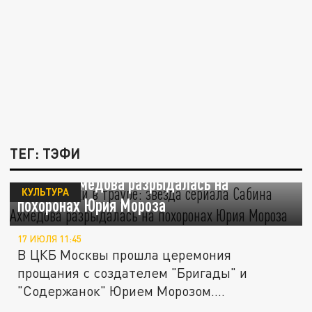
ТЕГ: ТЭФИ
"Содержанки" в трауре: звезда сериала
Сабина Ахмедова разрыдалась на
КУЛЬТУРА
похоронах Юрия Мороза
17 ИЮЛЯ 11:45
В ЦКБ Москвы прошла церемония
прощания с создателем "Бригады" и
"Содержанок" Юрием Морозом.
Исполнительница...