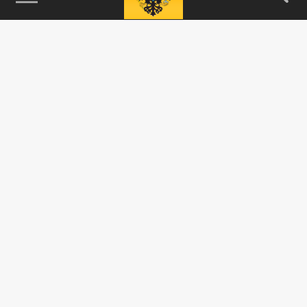
115093, г. Москва, переулок Партийный,
д.1, к.57, стр.3, эт.1, пом.I, ком.45