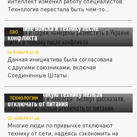
интеллект изменил работу специалистов.
Технология перестала быть чем-то...
Лондон и Париж намерены разместить
в Украине войска и технику после
СВО
конфликта
06 ЯНВАРЯ 23:30
Данная инициатива была согласована
с другими союзниками, включая
Соединённые Штаты.
Запомнить раз и навсегда: эксперт
рассказали, какую технику нельзя
ТЕХНОЛОГИИ
отключать от питания
20 НОЯБРЯ 01:48
Многие люди по привычке отключают
технику от сети, надеясь сэкономить на