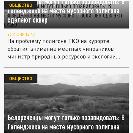
Белореченцы могут только позавидовать: В
ОБЩЕСТВО
Геленджике на месте мусорного полигона
сделают сквер
26 ИЮНЯ 12:40
На проблему полигона ТКО на курорте
обратил внимание местных чиновников
министр природных ресурсов и экологии...
ОБЩЕСТВО
Белореченцы могут только позавидовать: В
Геленджике на месте мусорного полигона