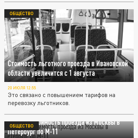
ОБЩЕСТВО
Стоимость льготного проезда в Ивановской
области увеличится с 1 августа
20 ИЮЛЯ 12:55
Это связано с повышением тарифов на
перевозку льготников.
Названа стоимость проезда из Москвы в
ОБЩЕСТВО
Петербург по М-11