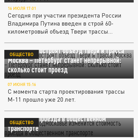
16 ИЮЛЯ 17:01
Сегодня при участии президента России
Владимира Путина введен в строй 60-
километровый объезд Твери трассы...
К 17 июля построят объезд Твери и трасса
ОБЩЕСТВО
Москва – Петербург станет непрерывной:
сколько стоит проезд
07 ИЮНЯ 15:16
С момента старта проектирования трассы
М-11 прошло уже 20 лет.
С 20 мая в Подмосковье изменится
стоимость проезда в общественном
ОБЩЕСТВО
транспорте