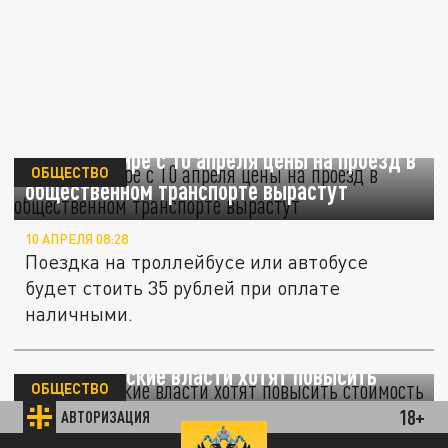
Во Владимире с 10 апреля цены на проезд в
ОБЩЕСТВО
общественном транспорте вырастут
10 АПРЕЛЯ 08:28
Поездка на троллейбусе или автобусе
будет стоить 35 рублей при оплате
наличными.
Нижегородские власти хотят повысить
ОБЩЕСТВО
стоимость проезда, но есть один нюанс
18+
АВТОРИЗАЦИЯ