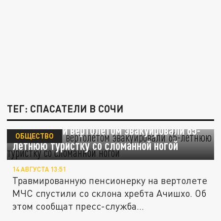
ТЕГ: СПАСАТЕЛИ В СОЧИ
В горах Сочи вертолётом эвакуировали 65-
ОБЩЕСТВО
летнюю туристку со сломанной ногой
14 АВГУСТА 13:51
Травмированную пенсионерку на вертолете
МЧС спустили со склона хребта Ачишхо. Об
этом сообщат пресс-служба...