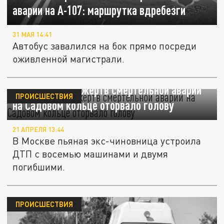
аварии на А-107: маршрутка вдребезги
31 МАЯ 14:41
Автобус завалился на бок прямо посреди
оживленной магистрали.
Baza: Одной из жертв смертельной аварии
ПРОИСШЕСТВИЯ
на Садовом кольце оторвало голову
21 АПРЕЛЯ 13:44
В Москве пьяная экс-чиновница устроила
ДТП с восемью машинами и двумя
погибшими.
ПРОИСШЕСТВИЯ