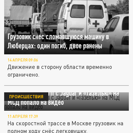
Грузовик снес сломавшуюся машину в
Люберцах: один погиб, двое ранены
14 АПРЕЛЯ 09:06
Движение в сторону области временно
ограничено.
Смертельное ДТП с Jaguar и «Газелью» на
ПРОИСШЕСТВИЯ
МСД попало на видео
11 АПРЕЛЯ 17:39
На скоростной трассе в Москве грузовик на
полном ходу снёс легковушку.