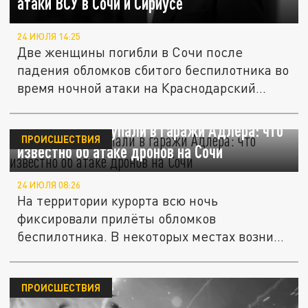
атаки ВСУ в Сочи и Сириусе
24 ИЮЛЯ 14:25
Две женщины погибли в Сочи после
падения обломков сбитого беспилотника во
время ночной атаки на Краснодарский...
Обломки БПЛА упали в гаражи Адлера: что
ПРОИСШЕСТВИЯ
известно об атаке дронов на Сочи
24 ИЮЛЯ 08:26
На территории курорта всю ночь
фиксировали прилёты обломков
беспилотника. В некоторых местах возник
пожар.
ПРОИСШЕСТВИЯ