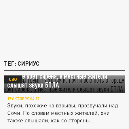
ТЕГ: СИРИУС
Взрывы гремят над Сочи: почти всю ночь в
городе воет сирена, а местные жители
СВО
слышат звуки БПЛА
17 ОКТЯБРЯ 04:11
Звуки, похожие на взрывы, прозвучали над
Сочи. По словам местных жителей, они
также слышали, как со стороны...