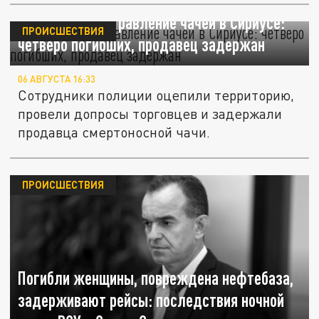
Смертельное отравление чачей в Сириусе:
ПРОИСШЕСТВИЯ
четверо погибших, продавец задержан
06 АВГУСТА 16:33
Сотрудники полиции оцепили территорию,
провели допросы торговцев и задержали
продавца смертоносной чачи.
ПРОИСШЕСТВИЯ
Погибли женщины, повреждена нефтебаза,
задерживают рейсы: последствия ночной