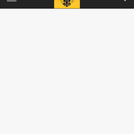
115093, г. Москва, переулок Партийный,
д.1, к.57, стр.3, эт.1, пом.I, ком.45