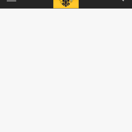
115093, г. Москва, переулок Партийный,
д.1, к.57, стр.3, эт.1, пом.I, ком.45