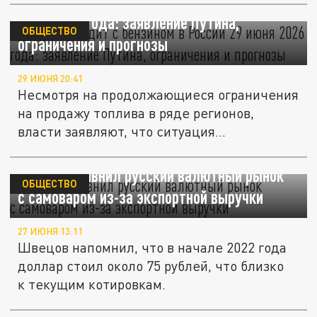
Что происходит с бензином в России 29
июня 2026 года: заявление Путина,
ОБЩЕСТВО
ограничения и прогнозы
29 ИЮНЯ 20:41
Несмотря на продолжающиеся ограничения
на продажу топлива в ряде регионов,
власти заявляют, что ситуация...
Швецов сравнил русский валютный рынок
ОБЩЕСТВО
с самоваром из-за экспортной выручки
27 ИЮНЯ 13:11
Швецов напомнил, что в начале 2022 года
доллар стоил около 75 рублей, что близко
к текущим котировкам.