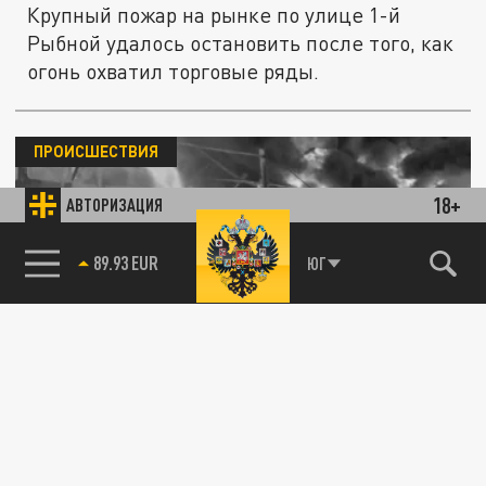
Крупный пожар на рынке по улице 1-й
Рыбной удалось остановить после того, как
огонь охватил торговые ряды.
ПРОИСШЕСТВИЯ
18+
АВТОРИЗАЦИЯ
89.93 EUR
ЮГ
Взрыв, спасатели, техника: рынок в
Невском районе охвачен огнём
10 ДЕКАБРЯ 18:32
Крупный пожар в Невском районе,
возможен взрыв газа. Публикуем