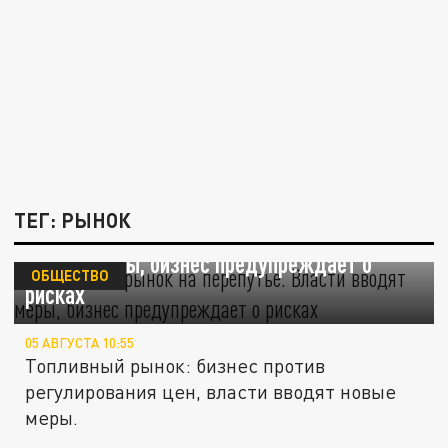
ТЕГ: РЫНОК
Топливный рынок на перепутье. Власти
вводят меры, бизнес предупреждает о
ОБЩЕСТВО
рисках
05 АВГУСТА 10:55
Топливный рынок: бизнес против
регулирования цен, власти вводят новые
меры.