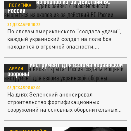
выбраться из окопов из-за действий ВС
ПОЛИТИКА
России
31 ДЕКАБРЯ 10:22
По словам американского “солдата удачи”,
каждый украинский солдат на поле боя
находится в огромной опасности,...
Дорога на Киев открыта: Россия создала
мощный инструмент для взлома украинской
АРМИЯ
обороны
06 ДЕКАБРЯ 02:00
На днях Зеленский анонсировал
строительство фортификационных
сооружений на основных оборонительных
рубежах....