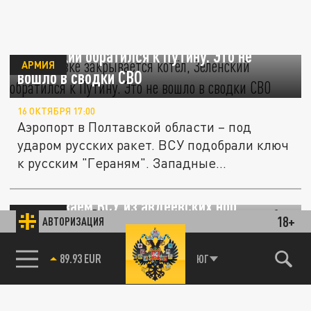
В Авдеевке закрывается "котёл",
Зеленский обратился к Путину. Это не
АРМИЯ
вошло в сводки СВО
16 ОКТЯБРЯ 17:00
Аэропорт в Полтавской области – под
ударом русских ракет. ВСУ подобрали ключ
к русским "Гераням". Западные...
Выкуриваем ВСУ из авдеевских нор,
АРМИЯ
18+
АВТОРИЗАЦИЯ
старший брат "Ланцета" готовится к бою:
Что не вошло в сводку СВО
89.93 EUR
ЮГ
14 ОКТЯБРЯ 17:00
Пока внимание всего мира приковано к