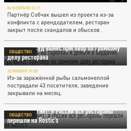
06 ФЕВРАЛЯ 12:31
Партнёр Собчак вышел из проекта из-за
конфликта с арендодателем, ресторан
закрыт после скандалов и обысков .
Сальмонелла на тарелках и деньги в
бардачке: суд вынес приговор по громкому
ОБЩЕСТВО
делу ресторана
30 ЯНВАРЯ 17:08
Из-за заражённой рыбы сальмонеллой
пострадали 43 посетителя, заведение
закрывали на месяц.
KFC больше нет: в России все рестораны
ОБЩЕСТВО
перешли на Rostic’s