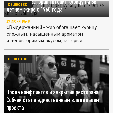
Японский ресторан готовит курицу на 66-
ОБЩЕСТВО
летнем жире с 1960 года
23 ИЮНЯ 18:48
«Выдержанный» жир обогащает курицу
сложным, насыщенным ароматом
и неповторимым вкусом, который
невозможно...
ОБЩЕСТВО
После конфликтов и закрытия ресторана
Собчак стала единственным владельцем
проекта