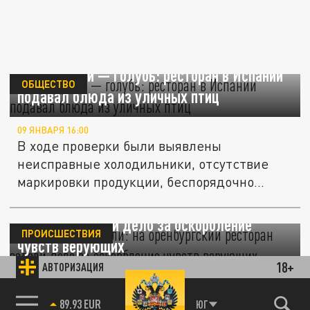
Вместо утки — голубь: ресторан в Испании
ОБЩЕСТВО
подавал блюда из уличных птиц
09 ЯНВАРЯ 16:00
В ходе проверки были выявлены
неисправные холодильники, отсутствие
маркировки продукции, беспорядочно...
"Купола из хинкали": на оренбургский
ресторан завели дело за оскорбление
ПРОИСШЕСТВИЯ
чувств верующих
18+
АВТОРИЗАЦИЯ
12 НОЯБРЯ 12:43
Рекламная кампания грузинского
89.93 EUR
ЮГ
85.64 BRENT