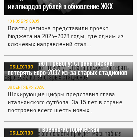
миллиардов рублей в обновление ЖКХ
13 НОЯБРЯ 08:35
Власти региона представили проект
бюджета на 2026–2028 годы, где одним из
ключевых направлений стал...
В Италии бьют тревогу: Страна рискует
ОБЩЕСТВО
потерять Евро-2032 из-за старых стадионов
08 СЕНТЯБРЯ 23:58
Шокирующие цифры представил глава
итальянского футбола. За 15 лет в стране
построено всего шесть новых...
В Архангельской области пройдет
масштабная военно-историческая
ОБЩЕСТВО