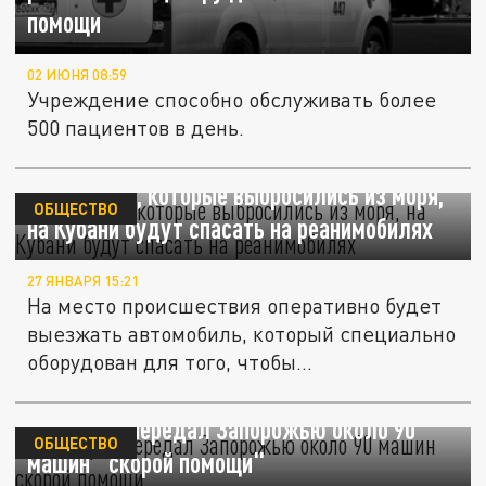
помощи
02 ИЮНЯ 08:59
Учреждение способно обслуживать более
500 пациентов в день.
Дельфинов, которые выбросились из моря,
ОБЩЕСТВО
на Кубани будут спасать на реанимобилях
27 ЯНВАРЯ 15:21
На место происшествия оперативно будет
выезжать автомобиль, который специально
оборудован для того, чтобы...
Минздрав передал Запорожью около 90
ОБЩЕСТВО
машин "скорой помощи"