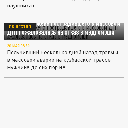
наушниках.
В Кузбассе жена пострадавшего в массовом
ОБЩЕСТВО
ДТП пожаловалась на отказ в медпомощи
20 МАЯ 08:50
Получивший несколько дней назад травмы
в массовой аварии на кузбасской трассе
мужчина до сих пор не...