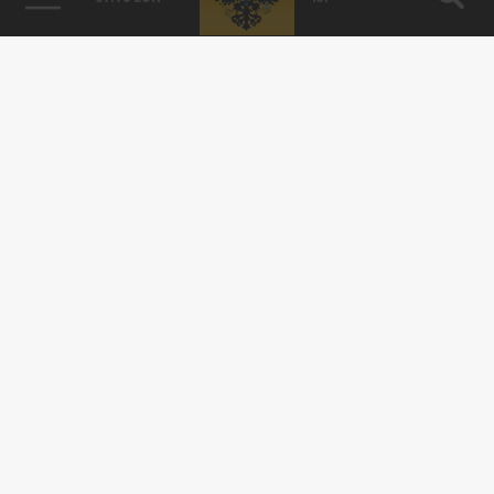
Комиссия МАК завершила расследование
крушения легкомоторного самолёта в
Ступине
16 СЕНТЯБРЯ 18:54
При крушении погибли молодой пилот и
несовершеннолетняя пассажирка.
ШОУ-БИЗНЕС