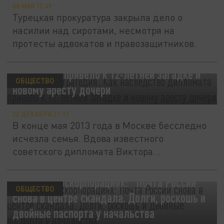
08 МАЯ 12:49
Турецкая прокуратура закрыла дело о
насилии над сиротами, несмотря на
протесты адвокатов и правозащитников.
Рублёвская трагедия: Как наследство
дипломата привело к 12-летней загадке и
ОБЩЕСТВО
новому аресту дочери
22 ДЕКАБРЯ 21:17
В конце мая 2013 года в Москве бесследно
исчезла семья. Вдова известного
советского дипломата Виктора...
Бардак в госкорпорациях: "Почта России"
ОБЩЕСТВО
снова в центре скандала. Долги, роскошь и
двойные паспорта у начальства