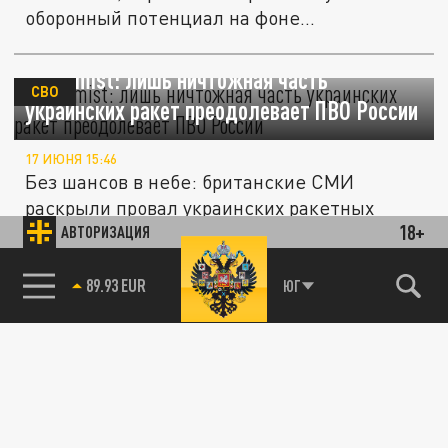
оборонный потенциал на фоне...
Economist: лишь ничтожная часть
СВО
украинских ракет преодолевает ПВО России
17 ИЮНЯ 15:46
Без шансов в небе: британские СМИ
раскрыли провал украинских ракетных
18+
ударов по России.
АВТОРИЗАЦИЯ
85.64 BRENT
ЮГ
Военкор Коц: Киев мог получить разрешение
ПОЛИТИКА
применять любое оружие по всей России
11 ИЮНЯ 06:04
Военкор Коц заявил, что тыловых районов
больше нет — Киеву могли разрешить