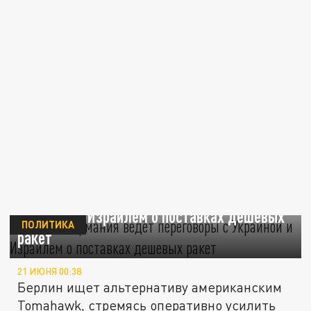
Politico: Германия ведёт переговоры с
Украиной и Израилем о поставках дешевых
ПОЛИТИКА
ракет
21 ИЮНЯ 00:38
Берлин ищет альтернативу американским
Tomahawk, стремясь оперативно усилить