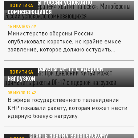
Минобороны России успокоило
ПОЛИТИКА
сомневающихся
16 ИЮЛЯ 09:19
Министерство обороны России
опубликовало короткое, но крайне емкое
заявление, которое должно остудить
горячие...
Defense News: При давлении Китай может
применить ракеты DF-17 с ядерной
ПОЛИТИКА
нагрузкой
08 ИЮЛЯ 19:42
В эфире государственного телевидения
КНР показали ракету, которая может нести
ядерную боевую нагрузку.
700 ракет Ruta: как Россия будет
противостоять новому европейскому