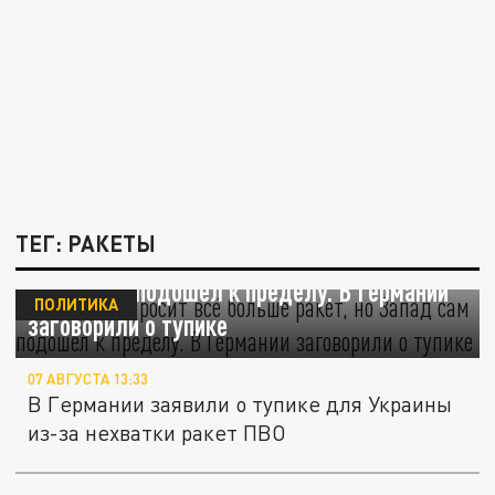
ТЕГ: РАКЕТЫ
Зеленский просит всё больше ракет, но
Запад сам подошел к пределу. В Германии
ПОЛИТИКА
заговорили о тупике
07 АВГУСТА 13:33
В Германии заявили о тупике для Украины
из-за нехватки ракет ПВО
«Ракет и «Гераней» хватит на всех»: