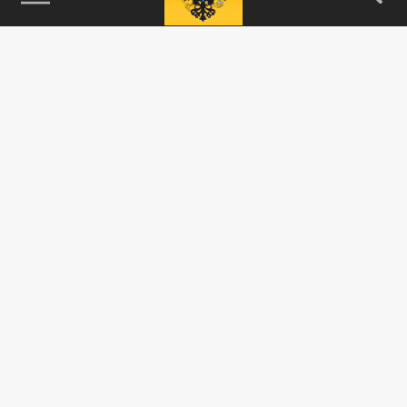
115093, г. Москва, переулок Партийный,
д.1, к.57, стр.3, эт.1, пом.I, ком.45