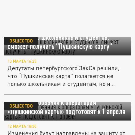
Кто, помимо школьников и студентов,
ОБЩЕСТВО
сможет получить “Пушкинскую карту”
13 МАРТА 16:23
Депутаты петербургского ЗакСа решили,
что “Пушкинская карта” полагается не
только школьникам и студентам, но и...
Единые требования к операторам
ОБЩЕСТВО
«Пушкинской карты» подготовят к 1 апреля
12 МАРТА 18:50
Изменения будут направлены на защиту от