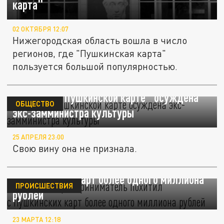
карта"
02 ОКТЯБРЯ 12:07
Нижегородская область вошла в число
регионов, где "Пушкинская карта"
пользуется большой популярностью.
По делу о "Пушкинской карте" осуждена
ОБЩЕСТВО
экс-замминистра культуры
25 АПРЕЛЯ 23:00
Свою вину она не признала.
Пермский предприниматель похитил
с Пушкинских карт более одного миллиона
ПРОИСШЕСТВИЯ
рублей
23 МАРТА 12:18