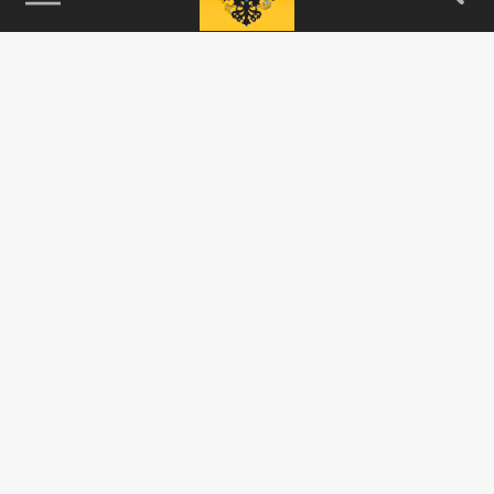
115093, г. Москва, переулок Партийный,
д.1, к.57, стр.3, эт.1, пом.I, ком.45