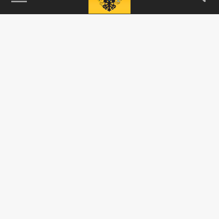
115093, г. Москва, переулок Партийный,
д.1, к.57, стр.3, эт.1, пом.I, ком.45