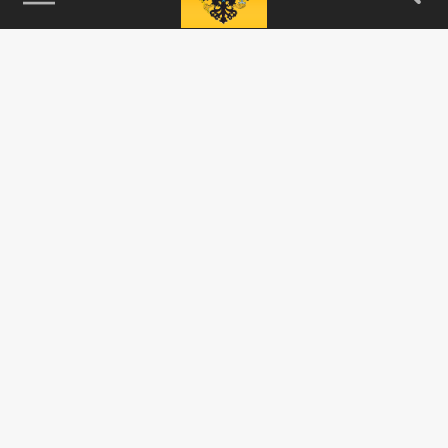
115093, г. Москва, переулок Партийный,
д.1, к.57, стр.3, эт.1, пом.I, ком.45