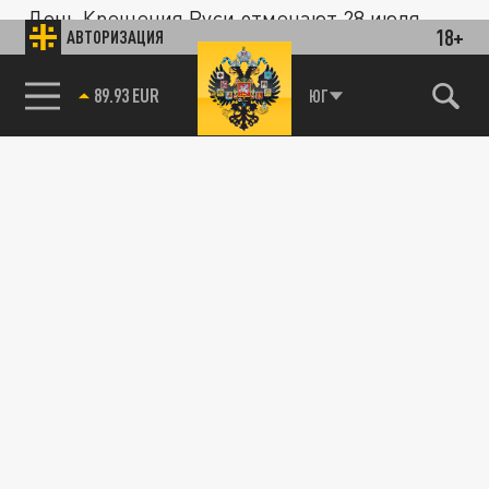
День Крещения Руси отмечают 28 июля.
18+
АВТОРИЗАЦИЯ
85.64 BRENT
ЮГ
ПРАВОСЛАВНЫЙ КАЛЕНДАРЬ
День Петра и Павла 12 июля: что отмечают
православные, какие традиции соблюдают
и что нельзя делать
11 ИЮЛЯ 17:56
12 июля православные верующие отмечают
День святых первоверховных апостолов
Петра и Павла .