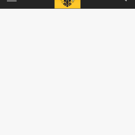
115093, г. Москва, переулок Партийный,
д.1, к.57, стр.3, эт.1, пом.I, ком.45