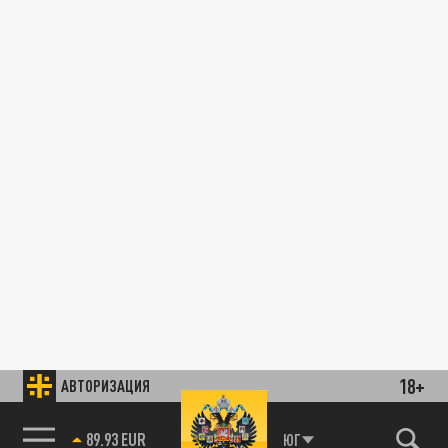
18+
АВТОРИЗАЦИЯ
89.93 EUR
ЮГ