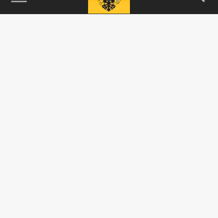
115093, г. Москва, переулок Партийный,
д.1, к.57, стр.3, эт.1, пом.I, ком.45