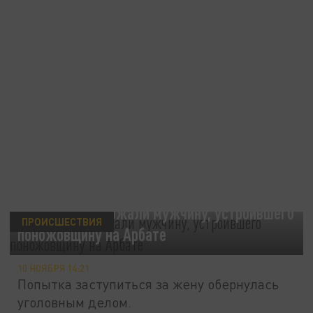
В Москве задержали мужчину, устроившего
ПРОИСШЕСТВИЯ
поножовщину на Арбате
10 НОЯБРЯ 14:21
Попытка заступиться за жену обернулась
уголовным делом.