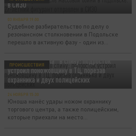
в СИЗО
03 ЯНВАРЯ 19:00
Судебное разбирательство по делу о
резонансном столкновении в Подольске
перешло в активную фазу - один из...
Ранил "обидчика" в спину: подросток
ПРОИСШЕСТВИЯ
устроил поножовщину в ТЦ, порезав
охранника и двух полицейских
24 НОЯБРЯ 15:30
Юноша нанёс удары ножом охраннику
торгового центра, а также полицейским,
которые приехали на место...