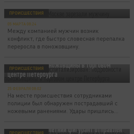
У метро "Сокол" в Москве зарезали
мужчину
ПРОИСШЕСТВИЯ
05 МАРТА 08:24
Между компанией мужчин возник
конфликт, где быстро словесная перепалка
переросла в поножовщину.
Пострадавший госпитализирован:
подробности поножовщины в торговом
ПРОИСШЕСТВИЯ
центре Петербурга
25 ФЕВРАЛЯ 08:02
На месте происшествия сотрудниками
полиции был обнаружен пострадавший с
ножевыми ранениями. Удары пришлись...
Первый арест после массовой бойни в
Подольске: 27-летний фигурант отправлен
ПРОИСШЕСТВИЯ