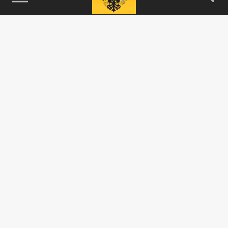
115093, г. Москва, переулок Партийный,
д.1, к.57, стр.3, эт.1, пом.I, ком.45