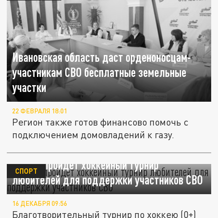
Ивановская область даст орденоносцам-
участникам СВО бесплатные земельные
участки
22 ФЕВРАЛЯ 18:01
Регион также готов финансово помочь с
подключением домовладений к газу.
В Чите пройдет хоккейный турнир
СПОРТ
любителей для поддержки участников СВО
16 ДЕКАБРЯ 09:56
Благотворительный турнир по хоккею (0+)