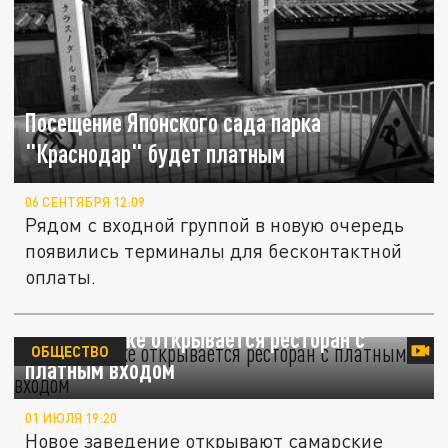
Посещение Японского сада парка
"Краснодар" будет платным
06 СЕНТЯБРЯ 12:09
Рядом с входной группой в новую очередь
появились терминалы для бесконтактной
оплаты.
В Челябинске открывается ресторан с
ОБЩЕСТВО
платным входом
01 ИЮЛЯ 19:20
Новое заведение открывают самарские