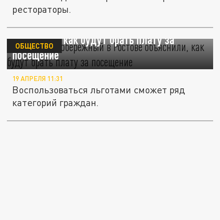
рестораторы.
В парке "Левобережный" в Ростове
объяснили, как будут брать плату за
ОБЩЕСТВО
посещение
19 АПРЕЛЯ 11:31
Воспользоваться льготами сможет ряд
категорий граждан.