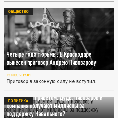
ОБЩЕСТВО
Четыре года тюрьмы: В Краснодаре
вынесен приговор Андрею Пивоварову
15 ИЮЛЯ 17:01
Приговор в законную силу не вступил.
Из Хайфы с приветом. Дудь, Пивоваров и
ПОЛИТИКА
компания получают миллионы за
поддержку Навального?