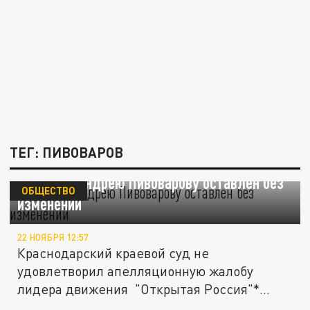
ТЕГ: ПИВОВАРОВ
Приговор Андрею Пивоварову оставлен без
ОБЩЕСТВО
изменений
22 НОЯБРЯ 12:57
Краснодарский краевой суд не
удовлетворил апелляционную жалобу
лидера движения "Открытая Россия"*
Андрея...