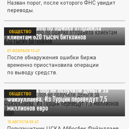
Назван порог, после которого ФНС увидит
переводы.
Биржа Bithumb по ошибке отправила
ОБЩЕСТВО
клиентам 620 тысяч биткоинов
07 ФЕВРАЛЯ 13:47
После обнаружения ошибки биржа
временно приостановила операции
по выводу средств.
ЦСКА до сих пор не получили деньги за
ОБЩЕСТВО
Файзуллаева. Из Турции переведут 7,5
миллионов евро
15 АВГУСТА 09:47
Полузащитник ЦСКА Аббосбек Файзуллаев