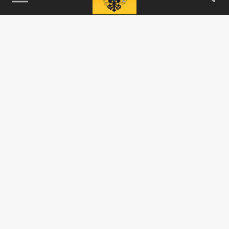
115093, г. Москва, переулок Партийный,
д.1, к.57, стр.3, эт.1, пом.I, ком.45