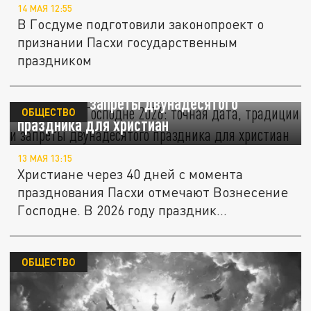
14 МАЯ 12:55
В Госдуме подготовили законопроект о
признании Пасхи государственным
праздником
Вознесение Господне 2026: точная дата,
традиции и запреты двунадесятого
ОБЩЕСТВО
праздника для христиан
13 МАЯ 13:15
Христиане через 40 дней с момента
празднования Пасхи отмечают Вознесение
Господне. В 2026 году праздник...
ОБЩЕСТВО