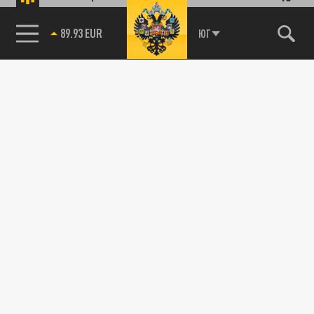
19 АПРЕЛЯ 21:52
Религиовед рассказал об особой дате,
85.64 BRENT
ЮГ
рекомендуемых традициях и главных
запретах в этот день для верующих.
ОБЩЕСТВО
Пасха: Почему православные празднуют
Пасху 40 дней подряд
16 АПРЕЛЯ 13:06
Рассказываем о запретах, истории и