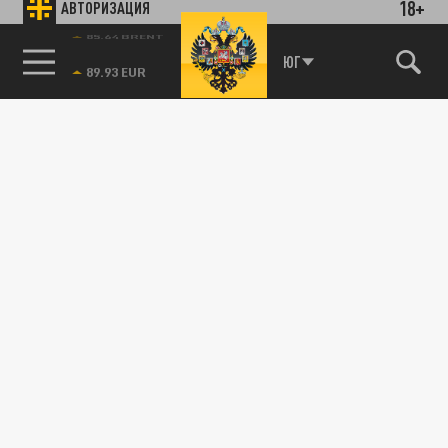
18+
АВТОРИЗАЦИЯ
85.64 BRENT
ЮГ
В парке Галицкого демонтировали объект
"Солнечная система"
26 ИЮНЯ 11:32
На месте локации появится новая
композиция.
ОБЩЕСТВО