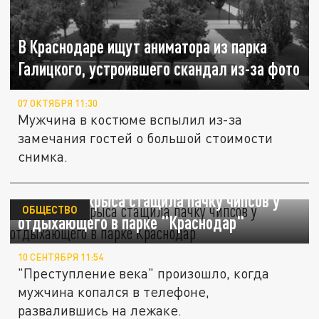
В Краснодаре ищут аниматора из парка
Галицкого, устроившего скандал из-за фото
07 ОКТЯБРЯ 11:30
Мужчина в костюме вспылил из-за
замечания гостей о большой стоимости
снимка.
Проворная крыса стащила пачку чипсов у
ОБЩЕСТВО
отдыхающего в парке "Краснодар"
10 СЕНТЯБРЯ 11:54
"Преступление века" произошло, когда
мужчина копался в телефоне,
развалившись на лежаке.