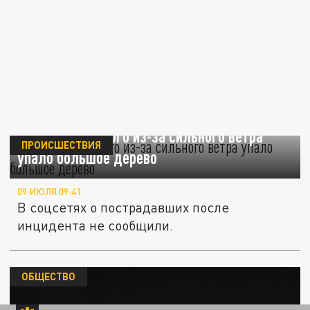
В парке Галицкого из-за сильного ветра
ПРОИСШЕСТВИЯ
упало большое дерево
09 ИЮЛЯ 09:41
В соцсетях о пострадавших после
инцидента не сообщили.
ОБЩЕСТВО