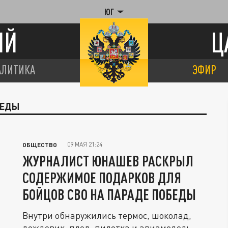
ЮГ
ИЙ
Ц
АЛИТИКА
ЭФИР
БЕДЫ
09 МАЯ 21:24
ОБЩЕСТВО
ЖУРНАЛИСТ ЮНАШЕВ РАСКРЫЛ
СОДЕРЖИМОЕ ПОДАРКОВ ДЛЯ
БОЙЦОВ СВО НА ПАРАДЕ ПОБЕДЫ
Внутри обнаружились термос, шоколад,
дождевик, плед, пилотка и авиамодель.