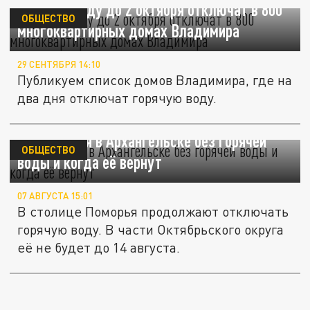
Горячую воду до 2 октября отключат в 800
ОБЩЕСТВО
многоквартирных домах Владимира
29 СЕНТЯБРЯ 14:10
Публикуем список домов Владимира, где на
два дня отключат горячую воду.
Кто остался в Архангельске без горячей
ОБЩЕСТВО
воды и когда её вернут
07 АВГУСТА 15:01
В столице Поморья продолжают отключать
горячую воду. В части Октябрьского округа
её не будет до 14 августа.