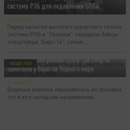
систему РЭБ для подавления БПЛА
04 ИЮНЯ 09:44
Перед началом высокого курортного сезона
систему РЭБ в "Орленок" передали бойцы
спецотряда "Барс-16", семья...
В Туапсинском районе сразу три смерча
ОБЩЕСТВО
заметили у берегов Чёрного моря
11 ИЮЛЯ 10:14
Водяные воронки образовались из грозовых
туч в юго-западном направлении.